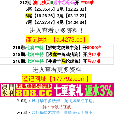
212期:
澳门独天
Ⅲ
必中①⑧码
开
:牛06准
5尾【25.35.45
】2尾
【12.22.32
】
6尾
【16.26.36
】3
尾【03.13.23】
7尾【27.37.47
】4
尾
【14.24.34
】
进入查看更多资料！
谨记网址【a.4273.cc】
219期:
七肖中特
【猴蛇龙虎鼠牛兔】开
0000准
218期:
七肖中特
【猴
虎
牛兔鸡猪狗】开
虎17准
216期:
七肖中特
【牛猴羊
马
蛇虎兔】开
马37准
进入查看更多资料
谨记网址【177792.com】
219期
：
风月场中多妖娆，龙飞凤舞红半边。
解：绿波防红波
218期
：
花红柳绿不夜天，鼠狗龙蛇去复来。