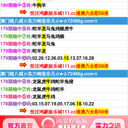
180期稳中③肖
:牛
狗
羊
投注鸿蒙娱乐城111.cc
港澳六合彩58倍
澳门猪八戒☆实力铸造非凡☆♣☆72486g.com☆
179期稳中⑨肖
:蛇羊
龙
马兔鸡猴虎牛
179期稳中⑦肖
:蛇羊
龙
马兔鸡猴
179期稳中⑤肖
:蛇羊
龙
马兔
179期稳中③肖
:蛇羊
龙
179期稳中⑩码
:02.26.12.36.03.
15
.13.37.16.28
投注鸿蒙娱乐城111.cc
港澳六合彩58倍
澳门猪八戒☆实力铸造非凡☆♣☆72486g.com☆
178期稳中⑨肖
:龙鼠虎
牛
鸡蛇羊兔猪
178期稳中⑦肖
:龙鼠虎
牛
鸡蛇羊
178期稳中⑤肖
:龙鼠虎
牛
鸡
178期稳中⑩码
:03.15.07.19.05.17.06.
18
.10.22
投注鸿蒙娱乐城111.cc
港澳六合彩58倍