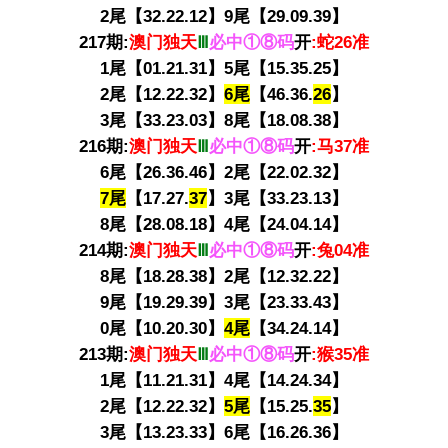
2尾【32.22.12
】9
尾
【29.09.39
】
217期:
澳门独天
Ⅲ
必中①⑧码
开
:蛇26准
1尾【01.21.31
】5尾
【15.35.25
】
2尾【12.22.32
】
6
尾
【46.36.
26
】
3尾【33.23.03
】8
尾
【18.08.38
】
216期:
澳门独天
Ⅲ
必中①⑧码
开
:马37准
6尾【26.36.46
】2尾
【22.02.32
】
7尾
【17.27.
37
】3
尾【33.23.13】
8尾【28.08.18
】4
尾
【24.04.14
】
214期:
澳门独天
Ⅲ
必中①⑧码
开
:兔04准
8尾【18.28.38
】2尾
【12.32.22
】
9尾【19.29.39
】3
尾【23.33.43】
0尾【10.20.30
】
4
尾
【34.24.14
】
213期:
澳门独天
Ⅲ
必中①⑧码
开
:猴35准
1尾【11.21.31
】4尾
【14.24.34
】
2尾【12.22.32
】
5
尾
【15.25.
35
】
3尾【13.23.33
】6
尾
【16.26.36
】