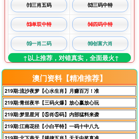
⑾三肖五码
⑿三码中特
⒀单双中特
⒁四码中特
⒂一肖二码
⒃创富六肖
↑以上推荐，对错真实，全面最火↑
澳门资料【精准推荐】
219期:流沙夜梦【心水生肖】月赚百万！准
219期:青丝夜半【三码火爆】放心赢放心玩
219期:梦里星河【⑤肖⑤码】内部猛料来袭
219期:江南花径【小白平特】一码十中八九
219期:北下巷无【规律五肖】天天中奖真准