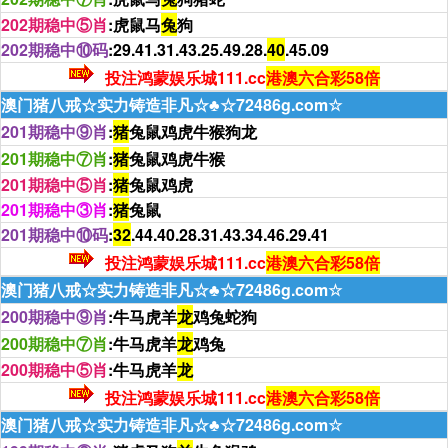
202期稳中⑤肖
:虎鼠马
兔
狗
202期稳中⑩码
:29.41.31.43.25.49.28.
40
.45.09
投注鸿蒙娱乐城111.cc
港澳六合彩58倍
澳门猪八戒☆实力铸造非凡☆♣☆72486g.com☆
201期稳中⑨肖
:
猪
兔鼠鸡虎牛猴狗龙
201期稳中⑦肖
:
猪
兔鼠鸡虎牛猴
201期稳中⑤肖
:
猪
兔鼠鸡虎
201期稳中③肖
:
猪
兔鼠
201期稳中⑩码
:
32
.44.40.28.31.43.34.46.29.41
投注鸿蒙娱乐城111.cc
港澳六合彩58倍
澳门猪八戒☆实力铸造非凡☆♣☆72486g.com☆
200期稳中⑨肖
:牛马虎羊
龙
鸡兔蛇狗
200期稳中⑦肖
:牛马虎羊
龙
鸡兔
200期稳中⑤肖
:牛马虎羊
龙
投注鸿蒙娱乐城111.cc
港澳六合彩58倍
澳门猪八戒☆实力铸造非凡☆♣☆72486g.com☆