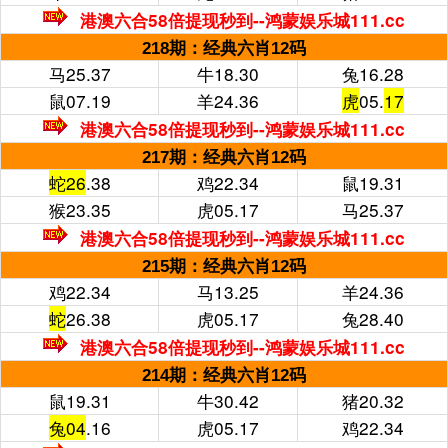
港澳六合58倍提现秒到--鸿蒙娱乐城111.cc
218期：经典六肖12码
马25.37
牛18.30
兔16.28
鼠07.19
羊24.36
虎
05.
17
港澳六合58倍提现秒到--鸿蒙娱乐城111.cc
217期：经典六肖12码
蛇26
.38
鸡22.34
鼠19.31
猴23.35
虎05.17
马25.37
港澳六合58倍提现秒到--鸿蒙娱乐城111.cc
215期：经典六肖12码
鸡22.34
马13.25
羊24.36
蛇
26.38
虎05.17
兔28.40
港澳六合58倍提现秒到--鸿蒙娱乐城111.cc
214期：经典六肖12码
鼠19.31
牛30.42
猪20.32
兔04
.16
虎05.17
鸡22.34