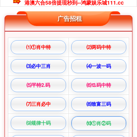
港澳六合58倍提现秒到--鸿蒙娱乐城111.cc
广告招租
⑴①肖中特
⑵两码中特
⑶必中三肖
⑷一波一码
⑸平特2.码
⑹⒔码中特
⑺三肖必中
⑻致富三码
⑼规律十码
⑽①肖②码