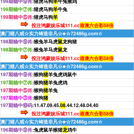
199期稳中⑨肖
:猪虎马狗
羊
牛兔猴鸡
199期稳中⑦肖
:猪虎马狗
羊
牛兔
199期稳中⑤肖
:猪虎马狗
羊
投注鸿蒙娱乐城111.cc
港澳六合彩58倍
澳门猪八戒☆实力铸造非凡☆♣☆72486g.com☆
198期稳中⑨肖
:猴兔羊马虎
鼠
龙狗猪
198期稳中⑦肖
:猴兔羊马虎
鼠
龙
投注鸿蒙娱乐城111.cc
港澳六合彩58倍
澳门猪八戒☆实力铸造非凡☆♣☆72486g.com☆
197期稳中⑨肖
:猴狗
猪
羊兔虎鸡鼠牛
197期稳中⑦肖
:猴狗
猪
羊兔虎鸡
197期稳中⑤肖
:猴狗
猪
羊兔
197期稳中③肖
:猴狗
猪
197期稳中⑩码
:11.47.09.45.
08
.44.12.48.04.40
投注鸿蒙娱乐城111.cc
港澳六合彩58倍
澳门猪八戒☆实力铸造非凡☆♣☆72486g.com☆
196期稳中⑨肖
:兔虎鼠羊猴猪
龙
鸡牛