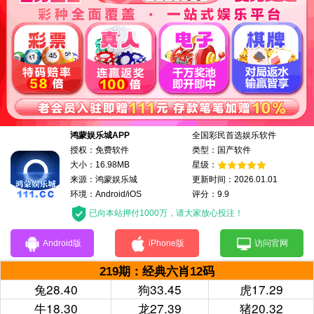
鸿蒙娱乐城APP
全国彩民首选娱乐软件
授权：免费软件
类型：国产软件
大小：16.98MB
星级：
来源：鸿蒙娱乐城
更新时间：2026.01.01
环境：Android/iOS
评分：9.9
已向本站押付1000万，请大家放心投注！
Android版
iPhone版
访问官网
219期：经典六肖12码
兔28.40
狗33.45
虎17.29
牛18.30
龙27.39
猪20.32