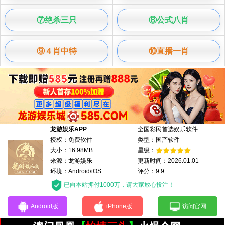
⑦绝杀三只
⑧公式八肖
⑨４肖中特
⑩直播一肖
龙游娱乐APP
全国彩民首选娱乐软件
授权：免费软件
类型：国产软件
大小：16.98MB
星级：
来源：龙游娱乐
更新时间：2026.01.01
环境：Android/iOS
评分：9.9
已向本站押付1000万，请大家放心投注！
Android版
iPhone版
访问官网