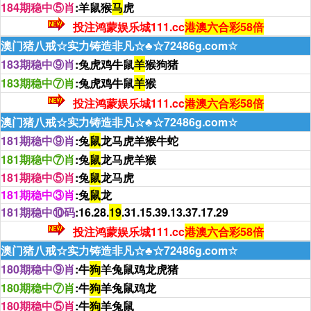
184期稳中⑤肖
:羊鼠猴
马
虎
投注鸿蒙娱乐城111.cc
港澳六合彩58倍
澳门猪八戒☆实力铸造非凡☆♣☆72486g.com☆
183期稳中⑨肖
:兔虎鸡牛鼠
羊
猴狗猪
183期稳中⑦肖
:兔虎鸡牛鼠
羊
猴
投注鸿蒙娱乐城111.cc
港澳六合彩58倍
澳门猪八戒☆实力铸造非凡☆♣☆72486g.com☆
181期稳中⑨肖
:兔
鼠
龙马虎羊猴牛蛇
181期稳中⑦肖
:兔
鼠
龙马虎羊猴
181期稳中⑤肖
:兔
鼠
龙马虎
181期稳中③肖
:兔
鼠
龙
181期稳中⑩码
:16.28.
19
.31.15.39.13.37.17.29
投注鸿蒙娱乐城111.cc
港澳六合彩58倍
澳门猪八戒☆实力铸造非凡☆♣☆72486g.com☆
180期稳中⑨肖
:牛
狗
羊兔鼠鸡龙虎猪
180期稳中⑦肖
:牛
狗
羊兔鼠鸡龙
180期稳中⑤肖
:牛
狗
羊兔鼠