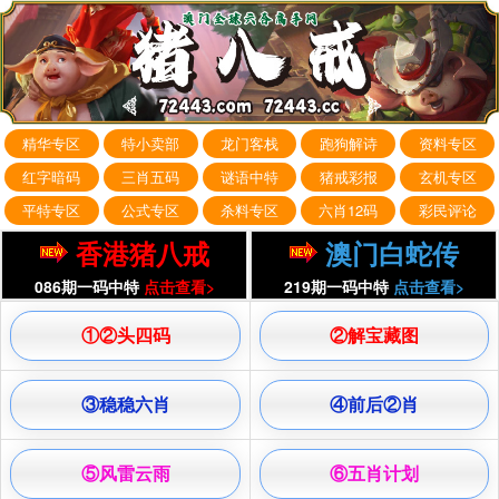
精华专区
特小卖部
龙门客栈
跑狗解诗
资料专区
红字暗码
三肖五码
谜语中特
猪戒彩报
玄机专区
平特专区
公式专区
杀料专区
六肖12码
彩民评论
香港猪八戒
澳门白蛇传
086期一码中特
点击查看>
219期一码中特
点击查看>
①②头四码
②解宝藏图
③稳稳六肖
④前后②肖
⑤风雷云雨
⑥五肖计划