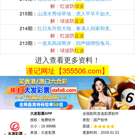
解：红波防
绿波
215期
：
山清水秀绿草地，虎入平羊不如犬。
解：绿波防
蓝波
214期
：
红日东升照大地，春满人间家和美。
解：红波防
蓝波
213期
：
一道东风绿两岸，四声猿啼惊兔马。
解：绿波防
红波
进入查看更多资料！
谨记网址【355506.com】
大发彩票APP
全国彩民首选彩票软件
授权：免费软件
类型：国产软件
大小：16.98MB
星级：
来源：大发彩票
更新时间：2026.01.01