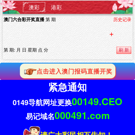
澳彩
港彩
点击进入澳门报码直播开奖
紧急通知
00149.CEO
0149导航网址更换
000491.com
易记域名
请广大彩民相互告知！