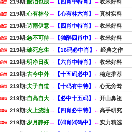
219期:
眼泪也成
→
【
四肖中特肖
】
←
收米好料
219期:
心有林兮
→
【心有林六肖】
←
真材实料
219期:
诗雨伊意
→
【
四肖中特肖
】
←
收米好料
219期:
急不可待
→
【独醉
四肖中
】
←
收米好料
219期:
破死忘生
→
【16码必中肖】
←
经典之作
219期:
明净日夜
→
【
六肖中特肖
】
←
收米好料
219
期:
古今中外
→
【十五码必中】
←
稳定推荐
219期:
夫子自道
→
【十码有中特】
←
心无旁骛
219期:
自高自大
→
【必中十五码】
←
开山鼻祖
219期:
火上浇油
→
【四肖必中特】
←
高手研究
219期:
岁月静好
→
【⑷肖⑷码中】
←
实力精选