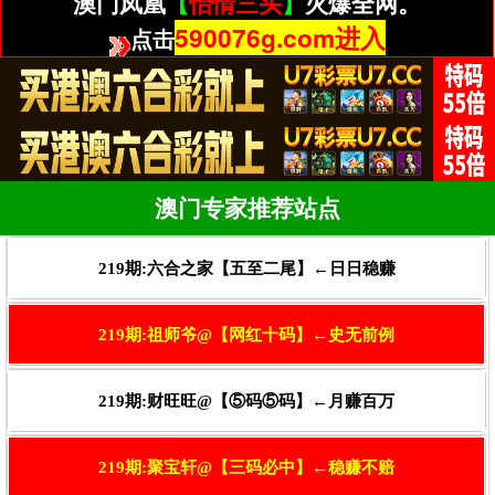
澳门凤凰
【
怡情三头
】
火爆全网。
590076g.com进入
点击
澳门专家推荐站点
219期:六合之家【五至二尾】←日日稳赚
219期:祖师爷@【网红十码】←史无前例
219期:财旺旺@【⑤码⑤码】←月赚百万
219期:聚宝轩@【三码必中】←稳赚不赔