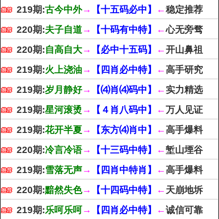
219
期:
古今中外
→
【十五码必中】
←
稳定推荐
220期:
夫子自道
→
【十码有中特】
←
心无旁骛
220期:
自高自大
→
【必中十五码】
←
开山鼻祖
219期:
火上浇油
→
【四肖必中特】
←
高手研究
219期:
岁月静好
→
【⑷肖⑷码中】
←
实力精选
219期:
星河滚烫
→
【
４肖八码中
】
←
万人见证
219期:
花开半夏
→
【东方⑷肖中】
←
高手爆料
220期:
冷言冷语
→
【十三码中特】
←
堑山堙谷
219期:
雪落无声
→
【
四肖中特肖
】
←
高手爆料
220期:
黯然失色
→
【十四码中特】
←
天崩地坼
219
期:
乐呵乐呵
→
【四肖必中特】
←
诚信可靠