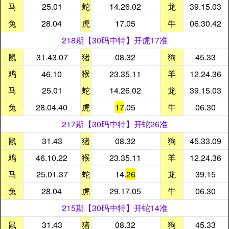
马
25.01
蛇
14.26.02
龙
39.15.03
兔
28.04
虎
17.05
牛
06.30.42
218期【30码中特】
开虎17准
鼠
31.43.07
猪
08.32
狗
45.33
鸡
猴
羊
46.10
23.35.11
12.24.36
马
25.01
蛇
14.26.02
龙
39.15.03
兔
28.04.40
虎
17
.05
牛
06.30
217期【30码中特】
开蛇26准
鼠
31.43
猪
08.32
狗
45.33.09
鸡
猴
羊
46.10.22
23.35.11
12.24.36
马
25.01.37
蛇
14.
26
龙
39.15
兔
28.04
虎
29.17.05
牛
06.30
215期【30码中特】
开蛇14准
鼠
31.43
猪
08.32
狗
45.33