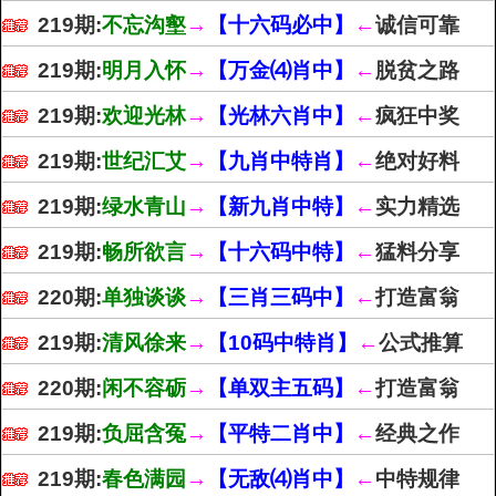
219期:
不忘沟壑
→
【十六码必中】
←
诚信可靠
219期:
明月入怀
→
【万金⑷肖中】
←
脱贫之路
219
期:
欢迎光林
→
【光林六肖中】
←
疯狂中奖
219期:
世纪汇艾
→
【九肖中特肖】
←
绝对好料
219
期:
绿水青山
→
【新九肖中特】
←
实力精选
219
期:
畅所欲言
→
【十六码中特】
←
猛料分享
220期:
单独谈谈
→
【三肖三码中】
←
打造富翁
219期:
清风徐来
→
【10码中特肖】
←
公式推算
220期:
闲不容砺
→
【单双主五码】
←
打造富翁
219期:
负屈含冤
→
【平特二肖中】
←
经典之作
219
期:
春色满园
→
【无敌⑷肖中】
←
中特规律