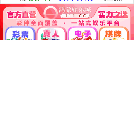
刷新
|
登录
|
免费注册
发布