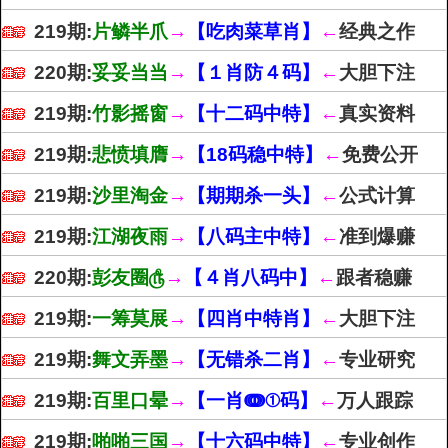
219
期:
片鳞半爪
→
【吃肉菜草肖】
←
经典之作
220期:
妥妥当当
→
【１肖防４码】
←
大胆下注
219期:
竹影摇窗
→
【
十二码中特
】
←
真实资料
219期:
悲愤填膺
→
【18码稳中特】
←
免费公开
219期
:
沙里淘金
→
【期期杀一头】
←
公式计算
219期:
江湖夜雨
→
【八码主中特】
←
准到爆赚
220
期:
彭友圈௹
→
【４肖八码中】
←
跟者稳赚
219期:
一筹莫展
→
【四肖中特肖】
←
大胆下注
219
期:
舞文弄墨
→
【无错杀二肖】
←
专业研究
219
期:
百里口晕
→
【一肖ↈ①码】
←
万人跟踪
219
期:
啪啪三国
→
【十六码中特】
←
专业创作